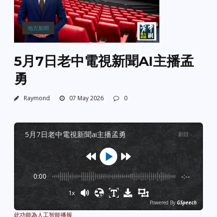
地方新聞
5月7日老中電視新聞AI主播孟
勇
Raymond
07 May 2026
0
5月7日老中電視新聞ai主播孟勇
剧目
:
-
0:00
-:--
1x
Powered By
GSpeech