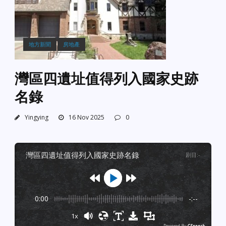
地方新聞
房地產
灣區四遺址值得列入國家史跡
名錄
Yingying
16 Nov 2025
0
灣區四遺址值得列入國家史跡名錄
剧目
:
-
0:00
-:--
1x