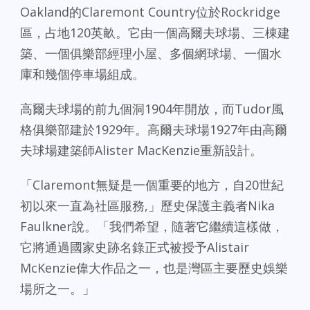
Oakland的Claremont Country位於Rockridge
區，占地120英畝。它由一個高爾夫球場、三棟建
築、一個俱樂部經理小屋、多個網球場、一個水
庫和幾個停車場組成。
高爾夫球場的前九個洞1904年開放，而Tudor風
格俱樂部建於1929年。高爾夫球場1927年由高爾
夫球場建築師Alister MacKenzie重新設計。
「Claremont無疑是一個重要的地方，自20世紀
初以來一直為社區服務,」歷史保護主義者Nika
Faulkner說。「我們希望，隨著它繼續這樣做，
它將通過國家史跡名錄正式被授予Alistair
McKenzie偉大作品之一，也是灣區主要歷史娛樂
場所之一。」