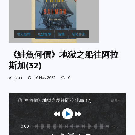
地方新聞
焦點報導
論壇
駐站作家
《鮭魚何價》地獄之船往阿拉
斯加(32)
Jean
16 Nov 2025
0
《鮭魚何價》地獄之船往阿拉斯加(32)
剧目
:
-
0:00
-:--