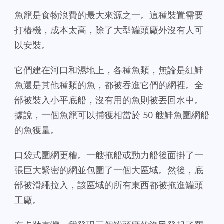
魚籠是食物浪費的最大來源之一。這種裝置需要
打樁機，成本太高，除了大型罐頭廠外沒有人可
以安裝。
它們建在河口和濕地上，各種魚類，無論是紅鮭
魚還是其他種類的魚，都被吞進它們的網裡。全
部被裝入小平底船，沒有用的魚則被丟回水中。
據說，一個魚籠可以捕獲相當於 50 艘鮭魚圍網船
的魚獲量。
口袋式圍網更糟。一艘拖船或動力船後面掛了一
張巨大緊密的網並包圍了一個大區域。然後，底
部被滑繩拉入，該區域的所有東西都被拖進罐頭
工廠。