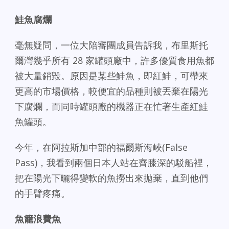
鮭魚腐爛
毫無疑問，一位大陪審團成員告訴我，布里斯托
爾灣幾乎所有 28 家罐頭廠中，許多優質食用魚都
被大量銷毀。原因是某些鮭魚，即紅鮭，可帶來
更高的市場價格，較便宜的品種則被丟棄在陽光
下腐爛，而同時罐頭廠的機器正在忙著生產紅鮭
魚罐頭。
今年，在阿拉斯加中部的福爾斯海峽(False
Pass)，我看到兩個日本人站在齊膝深的駁船裡，
把在陽光下曬得變軟的魚撈出來拋棄，直到他們
的手臂疼痛。
魚籠浪費魚