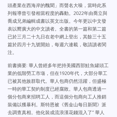
頭產業在西海岸的醜聞」而聲名大噪，當時此系
列報導曾引發相當程度的轟動。2022年由喬立與
喬成兄弟編輯成書以英文出版。今年更以中文發
表以嚮廣大的中文讀者。全書的第一篇和第二篇
已於三月二十九日在老中網上登出，其餘三十五
篇於四月十九號開始，每週六連載，敬請讀者関
注。
前書摘要: 華人曾經多年把持美國西部鮭魚罐頭工
業的低階勞工市塲，但在1920年代，大部分華工
已被其他族群取代。華人包商仍然活躍，但盛極
一時的華工契約制度已經腐敗。華人包商透過一
個分包商來招聘工人，而這個分包商向工人推銷
裝備以獲暴利。斯特恩被《舊金山每日新聞》派
去調查真相。他化裝成流浪漢花錢混入了” 華人