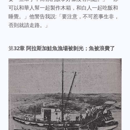
可以和華人幫一起製作木箱，和白人一起吃飯和
睡覺。」他警告我説:「要注意，不可惹事生非，
否則就請走路。」
第
32章 阿拉斯加鮭魚漁場被剝光；魚被浪費了