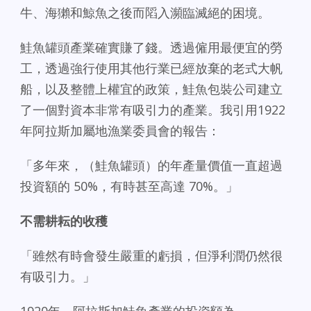
牛、海獺和鯨魚之後而䧟入瀕臨滅絕的困境。
鮭魚罐頭產業確實賺了錢。透過僱用最便宜的勞
工，透過強行使用其他行業已經放棄的老式大帆
船，以及整體上權宜的政策，鮭魚包裝公司建立
了一個對資本非常有吸引力的產業。我引用1922
年阿拉斯加屬地漁業委員會的報告：
「多年來，（鮭魚罐頭）的年產量價值一直超過
投資額的 50%，有時甚至高達 70%。」
不需耕耘的收穫
「雖然有時會發生嚴重的虧損，但淨利潤仍然很
有吸引力。」