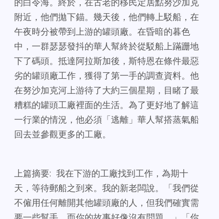
的白令海。終於，在古老的移民定居點努沙加克
附近，他們拋下錨。幾天後，他們轉上駁船，在
午夜時分被帶到上游的罐頭廠。在昏暗的暮色
中，一群瑟瑟發抖的華人幫終於從駁船上蹣跚地
下了碼頭。抵達阿拉斯加後，斯特恩在條件最惡
劣的罐頭廠工作，獲得了第一手的調查資料。他
在努沙加克河上游待了大約三個星期，目睹了最
糟糕的罐頭工廠裡面的生活。為了更好地了解這
一行業的情況，他必須「逃離」華人幫搭蒸氣船
回去並參觀更多的工廠。
上篇摘要: 我在下游的工廠找到工作，為期十
天，等待郵船之到來。我的新老闆說。「我們從
不僱用任何離開其他罐頭廠的人，但我們確實需
要一些幫手，而你的故事好像沒有問題。」「你