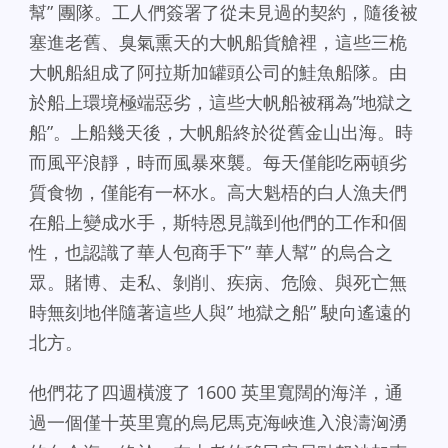
幫” 團隊。工人們簽署了從未見過的契約，隨後被
塞進老舊、臭氣熏天的大帆船貨艙裡，這些三桅
大帆船組成了阿拉斯加罐頭公司的鮭魚船隊。由
於船上環境極端惡劣，這些大帆船被稱為”地獄之
船”。上船幾天後，大帆船終於從舊金山出海。時
而風平浪靜，時而風暴來襲。每天僅能吃兩頓劣
質食物，僅能有一杯水。高大魁梧的白人漁夫們
在船上變成水手，斯特恩見識到他們的工作和個
性，也認識了華人包商手下” 華人幫” 的烏合之
眾。賭博、走私、剝削、疾病、危險、與死亡無
時無刻地伴隨著這些人與” 地獄之船” 駛向遙遠的
北方。
他們花了四週橫渡了 1600 英里寬闊的海洋，通
過一個僅十英里寬的烏尼馬克海峽進入浪濤洶湧