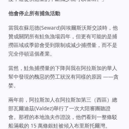
他會停止所有捕魚活動
當我在蘇厄德(Seward)與埃爾斯沃斯交談時，他
贊成關閉所有鮭魚漁場四年，但更有可能的是捕
撈區域或季節會受到限制或減少捕撈量，而不是
完全停頓這個產業。
當然，鮭魚捕撈量的下降與我在阿拉斯加的華人
幫中發現的醜惡的勞工狀況有同樣的原因 ——貪
婪。
兩年前，阿拉斯加人在阿拉斯加第三（西區）總
部瓦爾迪茲(Valdez)舉行了一次大陪審團聽證
會。那裡的本地漁夫作證說，他們看到一整條駁
船滿載的 15 萬條銀鮭被傾入布里斯托爾灣。