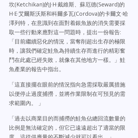
坎(Ketchikan)的J·H·戴維斯、蘇厄德(Seward)的
H·E·艾爾斯沃斯和科爾多瓦(Cordova)的卡爾文·哈
澤列特，在意識到在面對着銀魚族的消失需要採
取一些行動來應對這一問題時，提出一份報告:
「目前繼續惡化的情況，當奪削超出生存的極限
時，讓我們確定鮭魚為持續生存而進行的精彩奮
鬥在此處已經失敗，就像在其他地方一樣。」鮭
魚產業的報告中指出。
「這直接擺在眼前的情況指向急需採取嚴厲措施
以便停止過度捕撈，並將作業限制在可預見的需
求範圍內。 」
「過去以商業目的而捕撈的鮭魚佔總回流數量的
比例是無法確定的，但它已遠遠超出了適當的限
度，這從供應量的不斷減少就可以看出。」