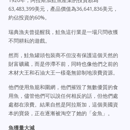
1920年，阿拉斯加鮭魚產業的投資額為
63,483,399美元，產品價值為36,641,836美元，
約佔投資的60%。
瑞典漁夫曾提醒我，鮭魚這行業是一場只問收獲
不問耕耘的遊戲。
然而，鮭魚罐頭包裝商不但沒有保護這個天然的
財富礦藏，而是停滯不前，同時也像他們之前的
木材大王和石油大王一樣毫無節制地浪費資源。
他們使用魚籠和圍網，他們摧毀了無數優質的食
用魚，儘管他們可以說任何相反的話，但他們處
處都在浪費。結果自然是阿拉斯加，這個美國資
本的寶袋，正在逐漸被淘空了她的「金魚」。
魚獲量大減