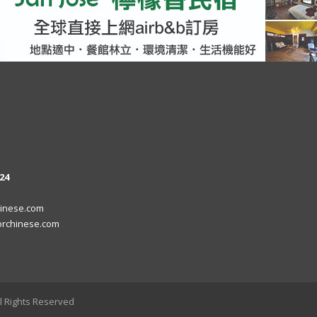
24
inese.com
rchinese.com
l Rights Reserved