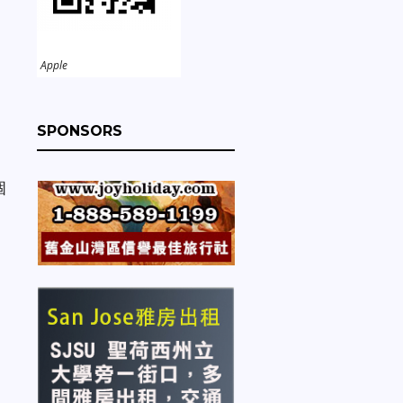
Apple
SPONSORS
個