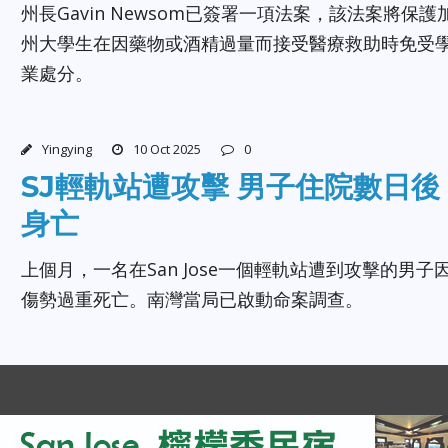
州長Gavin Newsom已簽署一項法案，該法案將保護
州大學生在因藥物或酒精過量而接受醫療救助時免受
業處分。
Yingying
10 Oct 2025
0
SJ輕軌站遭攻擊 男子住院數日後
身亡
上個月，一名在San Jose一個輕軌站遭到攻擊的男子
傷勢過重死亡。南灣當局已啟動命案調查。