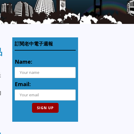
訂閱老中電子週報
品
Name:
是
Email:
的
。