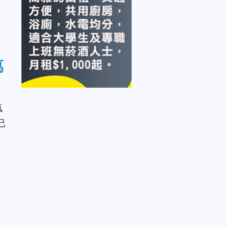
萬
氣
已
，