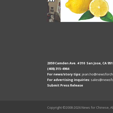
2059 Camden Ave. #310 San Jose, CA 951
(408) 315-4964
For news/story tips:
jean.ho@newsforch
For advertising inquiries:
sales@newsfo
Submit Press Release
Copyright ©2008-2026 News for Chinese, Al