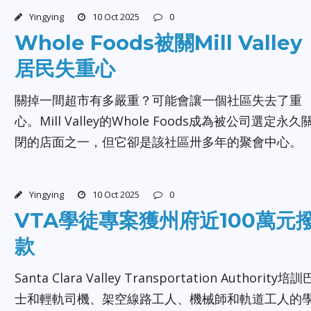
Yingying
10 Oct 2025
0
Whole Foods被關Mill Valley
居民失重心
關掉一間超市有多嚴重？可能會讓一個社區失去了重
心。Mill Valley的Whole Foods成為被公司選定永久
閉的店面之一，但它卻是該社區卅多年的聚會中心。
Yingying
10 Oct 2025
0
VTA學徒專案獲州府近100萬元
款
Santa Clara Valley Transportation Authority培訓
士和輕軌司機、架空線路工人、機械師和軌道工人的