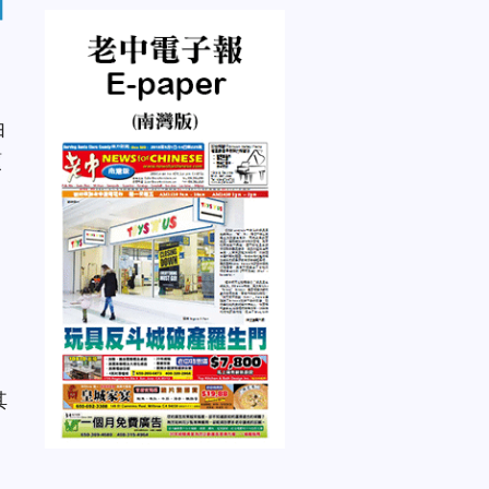
自
由
領
其