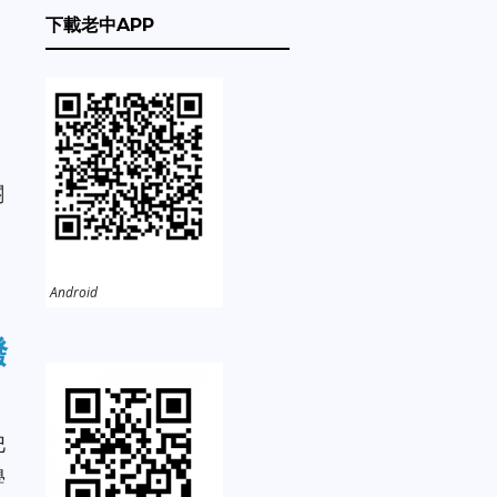
下載老中APP
關
Android
撥
巴
學