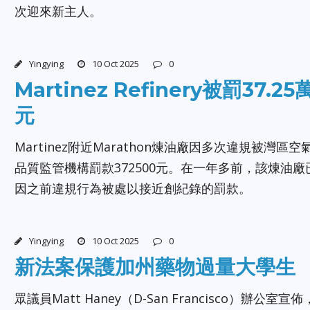
次迎來新主人。
Yingying
10 Oct 2025
0
Martinez Refinery被罰37.25
元
Martinez附近Marathon煉油廠因多次違規被灣區空
品質監管機構罰款372500元。在一年多前，該煉油廠
因之前違規行為被處以接近創紀錄的罰款。
Yingying
10 Oct 2025
0
新法案保護加州藥物過量大學生
眾議員Matt Haney（D-San Francisco）辦公室宣佈