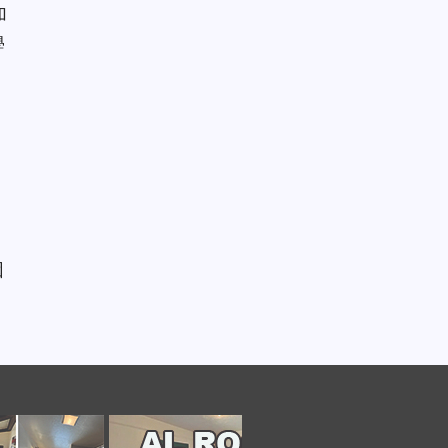
加
學
因