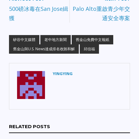
500磅冰毒在San Jose緝
Palo Alto重啟青少年交
獲
通安全專案
矽谷中文媒體
老中地方新聞
舊金山免費中文報紙
舊金山與U.S. News達成排名收賄和解
邱信福
YINGYING
RELATED POSTS