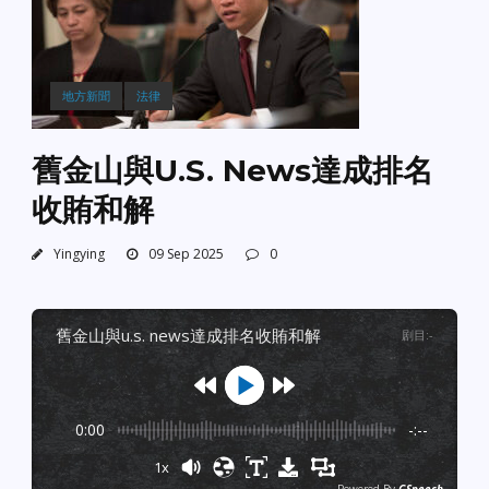
地方新聞
法律
舊金山與U.S. News達成排名
收賄和解
Yingying
09 Sep 2025
0
舊金山與u.s. news達成排名收賄和解
剧目
:
-
0:00
-:--
1x