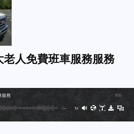
擴大老人免費班車服務服務
務服務
剧目
:
-
-:--
1x
Powered By
GSpeech