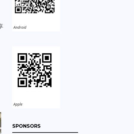
享
Android
Apple
SPONSORS