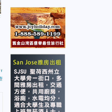
t
ST
瘡