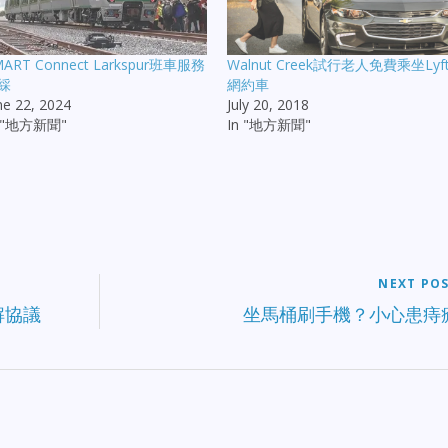
MART Connect Larkspur班車服務
Walnut Creek試行老人免費乘坐Lyf
綵
網約車
ne 22, 2024
July 20, 2018
n "地方新聞"
In "地方新聞"
NEXT PO
解協議
坐馬桶刷手機？小心患痔