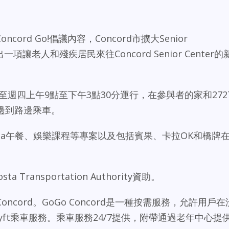
cord Go!倡議內容，Concord市擴大Senior
m，推出一項讓老人和殘疾居民來往Concord Senior Center的
le將於週一至週四上午9點至下午3點30分運行，在參與者的家和272
提供路邊到路邊乘車。
osta午餐、娛樂課程等專案以及包括賓果、卡拉OK和橋牌
a Transportation Authority資助。
o Concord。GoGo Concord是一種按需服務，允許用戶在
Lyft乘車服務。乘車服務24/7提供，附帶通過老年中心提