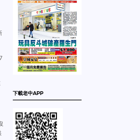
新
7
在
下載老中APP
沒
供