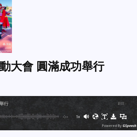
動大會 圓滿成功舉行
功舉行
剧目
:
-
-:--
1x
Powered By
GSpeech