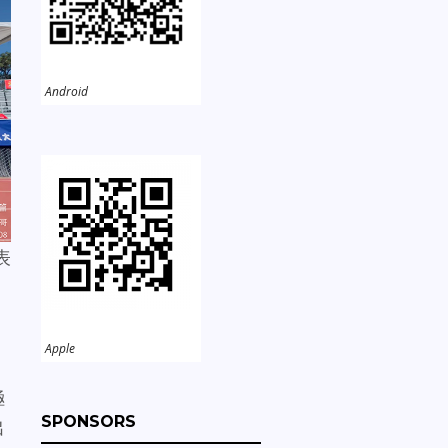
Android
表
Apple
極
SPONSORS
出