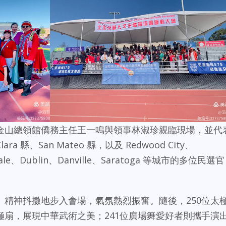
金山總領館僑務主任王一鳴與領事林淑珍親臨現場，並代
a 縣、San Mateo 縣，以及 Redwood City、
nyvale、Dublin、Danville、Saratoga 等城市的多位民選官
、精神抖擻地步入會場，氣氛熱烈振奮。隨後，250位太
極扇，展現中華武術之美；241位廣場舞愛好者則攜手演