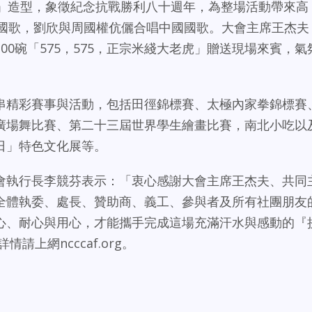
0」造型，象徵紀念抗戰勝利八十週年，為整場活動帶來高
唱美國國歌，劉欣與周國權伉儷合唱中國國歌。大會主席王杰夫
00碗「575，575，正宗米綫大老虎」贈送現場來賓，氣
串精彩賽事與活動，包括田徑錦標賽、太極內家拳錦標賽
廣場舞比賽、第二十三屆世界學生繪畫比賽，南北小吃以
日」特色文化展等。
會執行長李競芬表示：「衷心感謝大會主席王杰夫、共同
全體執委、處長、贊助商、義工、參與者及所有社團朋友
心、耐心與用心，才能攜手完成這場充滿汗水與感動的『
請上網ncccaf.org。