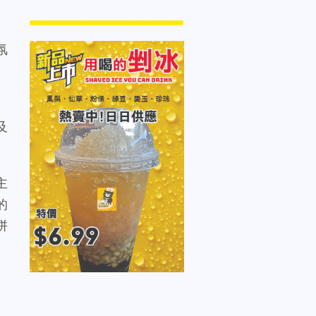
氛
、
及
主
的
拼