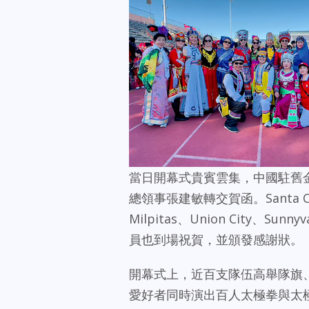
當日開幕式貴賓雲集，中國駐舊
總領事張建敏轉交賀函。Santa Clar
Milpitas、Union City、Sun
員也到場祝賀，並頒發感謝狀。
開幕式上，近百支隊伍高舉隊旗
愛好者同時演出百人太極拳與太