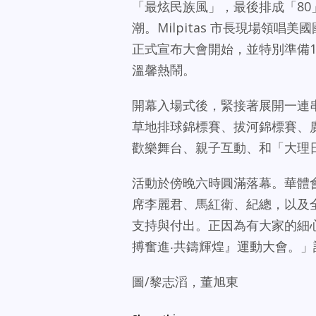
「最炫民族風」，最後排成「8
潮。Milpitas 市長現場領
正式宣布大會開始，並特別準備1
溫馨熱鬧。
開幕入場式後，緊接著展開一連
草地排球錦標賽、拔河錦標賽、
歡樂舞台、親子互動、和「大理
活動於傍晚六時圓滿落幕。華體
席李麗君、馬紅衛、紀總，以及
支持與付出。正因為有大家的細
搏奮進‧共鑄輝煌』運動大會。」詳情
圖/黎志滔，董旭東