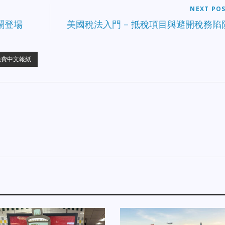
NEXT PO
熱鬧登場
美國稅法入門 – 抵稅項目與避開稅務陷
免費中文報紙