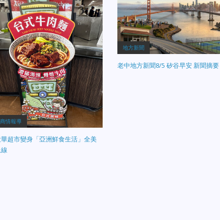
地方新聞
老中地方新聞8/5 矽谷早安 新聞摘要
商情報導
大華超市變身「亞洲鮮食生活」全美
上線