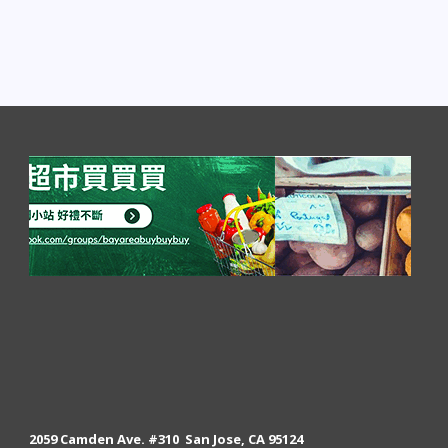
2059 Camden Ave. #310 San Jose, CA 95124