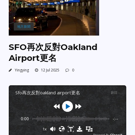
地方新聞
SFO再次反對Oakland
Airport更名
Yingying
12 Jul 2025
0
sfo再次反對oakland airport更名
剧目
:
-
0:00
-:--
1x