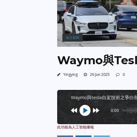
地方新聞
Waymo與Te
Yingying
26 Jun 2025
0
waymo與tesla自駕技術之爭白
0:00