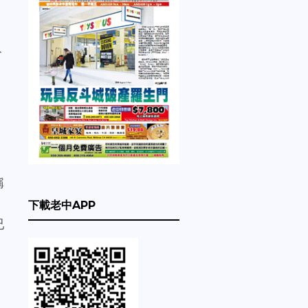
公
稱
下載老中APP
已