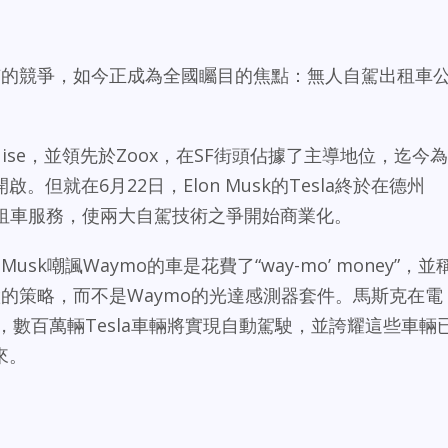
sco獨有的競爭，如今正成為全國矚目的焦點：無人自駕出租車
。
ruise，並領先於Zoox，在SF街頭佔據了主導地位，迄今為
但就在6月22日，Elon Musk的Tesla終於在德州
駕出租車服務，使兩大自駕技術之爭開始商業化。
usk嘲諷Waymo的車是花費了“way-mo’ money”，並
智慧的策略，而不是Waymo的光達感測器套件。馬斯克在電
，數百萬輛Tesla車輛將實現自動駕駛，並誇耀這些車輛
來。