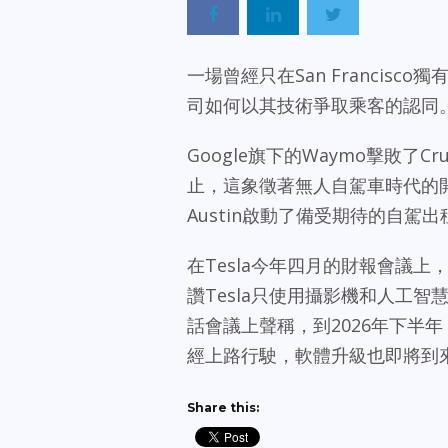
一場曾經只在San Franci
司如何以其技術爭取乘客的認同
Google旗下的Waymo擊敗了C
止，這象徵著無人自駕車時代的開啟。
Austin啟動了備受期待的自
在Tesla今年四月的財報會議上，M
讚Tesla只使用攝影機和人工
話會議上聲稱，到2026年下半年
經上路行駛，軟體升級也即將到
Share this: