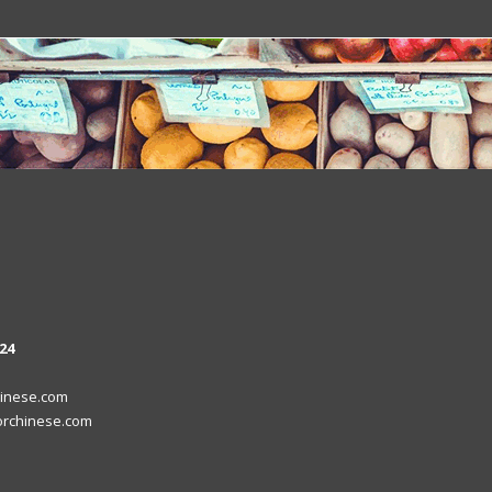
24
inese.com
rchinese.com