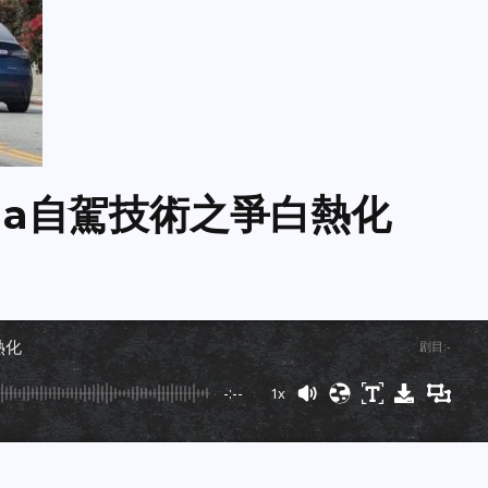
sla自駕技術之爭白熱化
熱化
剧目
:
-
-:--
1x
Powered By
GSpeech