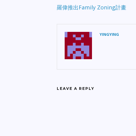
羅偉推出Family Zoning計畫
YINGYING
LEAVE A REPLY