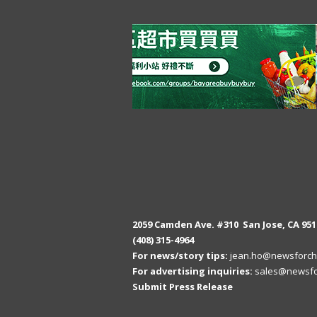
2059 Camden Ave. #310 San Jose, CA 951
(408) 315-4964
For news/story tips:
jean.ho@newsforch
For advertising inquiries:
sales@newsfo
Submit Press Release