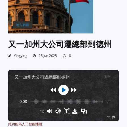
地方新聞
又一加州大公司遷總部到德州
Yingying
26 Jun 2025
0
又一加州大公司遷總部到德州
剧目
:
-
0:00
-:--
1x
Powered By
GSpeech