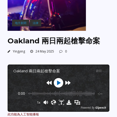
地方新聞
法律
Oakland 兩日兩起槍擊命案
Yingying
24 May 2025
0
oakland 兩日兩起槍擊命案
剧目
:
-
0:00
-:--
1x
Powered By
GSpeech