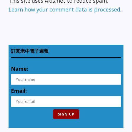
This site uses Akismet to reduce spam.
Learn how your comment data is processed.
訂閱老中電子週報
Name:
Email: