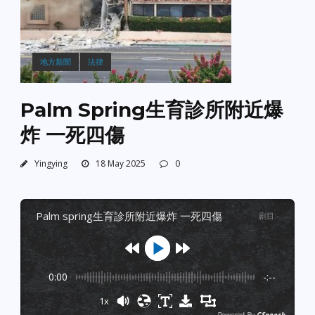
地方新聞
法律
Palm Spring生育診所附近爆
炸 一死四傷
Yingying
18 May 2025
0
palm spring生育診所附近爆炸 一死四傷
剧目
:
-
0:00
-:--
1x