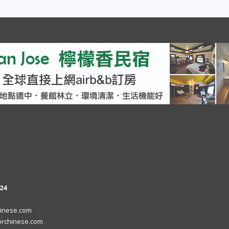
24
inese.com
rchinese.com