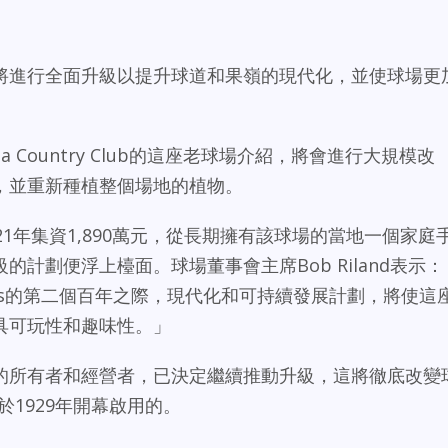
將進行全面升級以提升球道和果嶺的現代化，並使球場更
onada Country Club的這座老球場介紹，將會進行大規模改
，並重新種植整個場地的植物。
1年集資1,890萬元，從長期擁有該球場的當地一個家庭
計劃便浮上檯面。球場董事會主席Bob Riland表示：
tos的第二個百年之際，現代化和可持續發展計劃，將使這
具可玩性和趣味性。」
da球場的所有者和經營者，已決定繼續推動升級，這將徹底改變
場是於1929年開幕啟用的。