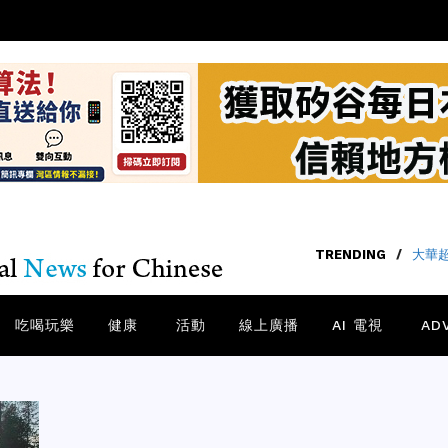
TRENDING
TRENDING
/
/
大華
老中
吃喝玩樂
健康
活動
線上廣播
AI 電視
AD