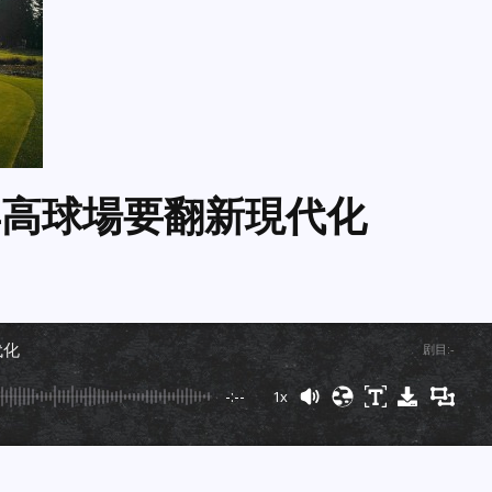
s百年高球場要翻新現代化
代化
剧目
:
-
-:--
1x
Powered By
GSpeech