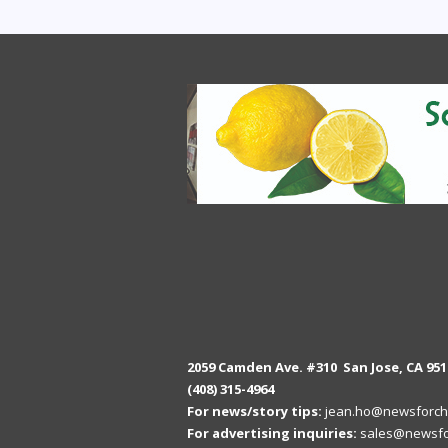
2059 Camden Ave. #310 San Jose, CA 951
(408) 315-4964
For news/story tips:
jean.ho@newsforch
For advertising inquiries:
sales@newsfo