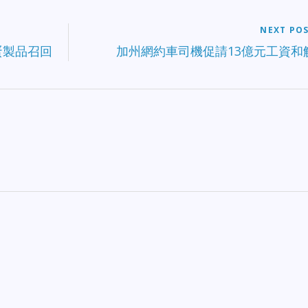
NEXT PO
液體蛋製品召回
加州網約車司機促請13億元工資和