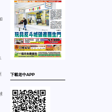
加
手
座
下載老中APP
球