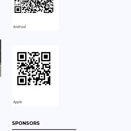
Android
營
Apple
SPONSORS