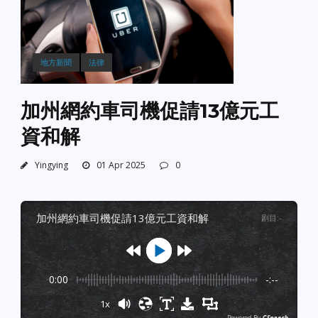
地方新聞
法律
加州網約車司機促請13億元工
資和解
Yingying
01 Apr 2025
0
加州網約車司機促請13億元工資和解
剧目
:
-
0:00
-:--
1x