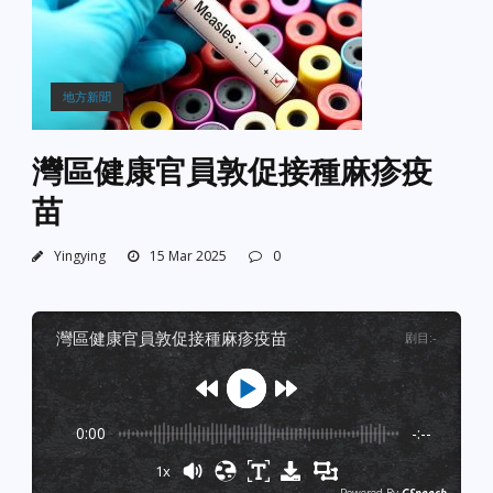
地方新聞
灣區健康官員敦促接種麻疹疫
苗
Yingying
15 Mar 2025
0
灣區健康官員敦促接種麻疹疫苗
剧目
:
-
0:00
-:--
1x