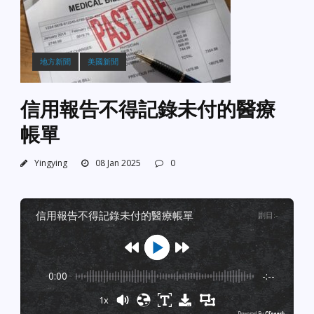
地方新聞
美國新聞
信用報告不得記錄未付的醫療
帳單
Yingying
08 Jan 2025
0
信用報告不得記錄未付的醫療帳單
剧目
:
-
0:00
-:--
1x