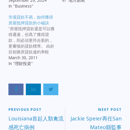
September 29, 2024
In "地方新聞"
In "Business"
市場貸款不易，如何獲得
房屋抵押貸款的小秘訣
“房屋抵押貸款還是可以獲
得通過，但爲了獲得貸
款，則必須更符合新的，
更審慎的貸款標準。 由於
目前購房貸款違約率較
高，銀行已放棄了以往助
March 30, 2011
長房地産泡沫的寬鬆溫和
In "理財投資"
的做法。 根跟據目前市場
的狀況來說，那種是人就
能獲得貸款的日子已經過
去。因此，今天借款人必
須符合比過去幾年更嚴格
的要求才能有可能借到錢
PREVIOUS POST
NEXT POST
Louisiana首起人類禽流
Jackie Speier再任San
感死亡病例
Mateo縣監事