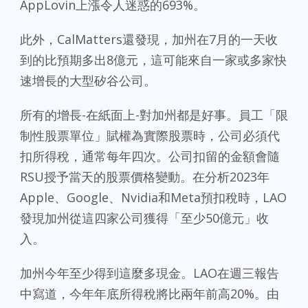
AppLovin上漲令人迷惑的693%。
此外，CalMatters還發現，加州在7月的一天收
到的比預期多出8億元，這可能來自一家或多家快
速增長的大型矽谷公司。
所有的增長-在紙面上-對加州都是好事。員工「限
制性股票單位」賦權為實際股票時，公司必須代
扣所得稅，通常每年四次。公司扣留的金額會隨
RSU授予當天的股票價格變動。在分析2023年
Apple、Google、Nvidia和Meta預扣稅時，LAO
發現加州從這四家公司獲得「至少50億元」收
入。
加州今年至少得到這麼多現金。LAO在週三報告
中寫道，今年年底所得稅將比兩年前高20%。由