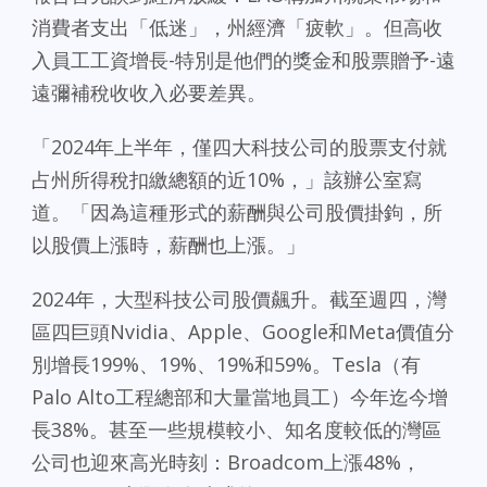
消費者支出「低迷」，州經濟「疲軟」。但高收
入員工工資增長-特別是他們的獎金和股票贈予-遠
遠彌補稅收收入必要差異。
「2024年上半年，僅四大科技公司的股票支付就
占州所得稅扣繳總額的近10%，」該辦公室寫
道。「因為這種形式的薪酬與公司股價掛鉤，所
以股價上漲時，薪酬也上漲。」
2024年，大型科技公司股價飆升。截至週四，灣
區四巨頭Nvidia、Apple、Google和Meta價值分
別增長199%、19%、19%和59%。Tesla（有
Palo Alto工程總部和大量當地員工）今年迄今增
長38%。甚至一些規模較小、知名度較低的灣區
公司也迎來高光時刻：Broadcom上漲48%，