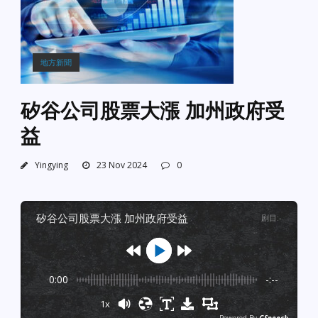
地方新聞
矽谷公司股票大漲 加州政府受
益
Yingying
23 Nov 2024
0
矽谷公司股票大漲 加州政府受益
剧目
:
-
0:00
-:--
1x