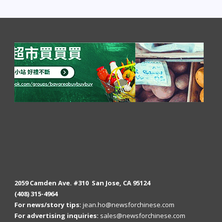
2059 Camden Ave. #310 San Jose, CA 95124
(408) 315-4964
For news/story tips:
jean.ho@newsforchinese.com
For advertising inquiries:
sales@newsforchinese.com