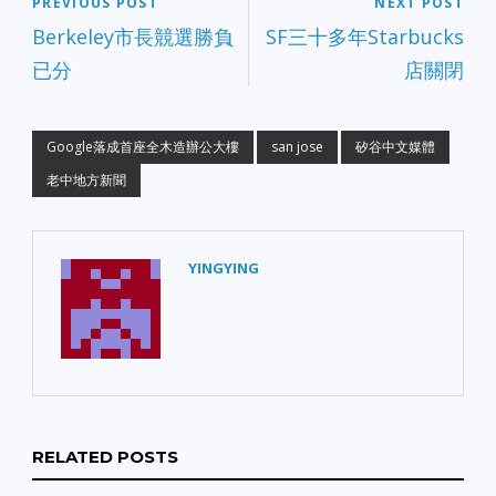
PREVIOUS POST
NEXT POST
Berkeley市長競選勝負
SF三十多年Starbucks
已分
店關閉
Google落成首座全木造辦公大樓
san jose
矽谷中文媒體
老中地方新聞
YINGYING
RELATED POSTS