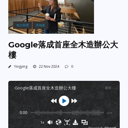
地方新聞
房地產
Google落成首座全木造辦公大
樓
Yingying
22 Nov 2024
0
google落成首座全木造辦公大樓
剧目
:
-
0:00
-:--
1x