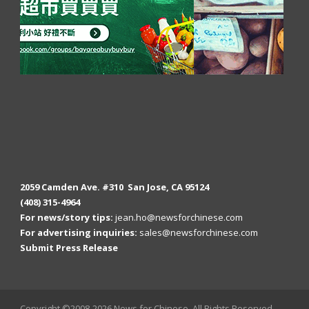
2059 Camden Ave. #310 San Jose, CA 95124
(408) 315-4964
For news/story tips:
jean.ho@newsforchinese.com
For advertising inquiries:
sales@newsforchinese.com
Submit Press Release
Copyright ©2008-2026 News for Chinese, All Rights Reserved