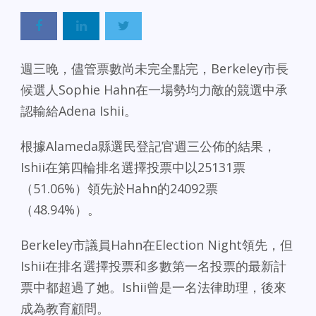
週三晚，儘管票數尚未完全點完，Berkeley市長
候選人Sophie Hahn在一場勢均力敵的競選中承
認輸給Adena Ishii。
根據Alameda縣選民登記官週三公佈的結果，
Ishii在第四輪排名選擇投票中以25131票
（51.06%）領先於Hahn的24092票
（48.94%）。
Berkeley市議員Hahn在Election Night領先，但
Ishii在排名選擇投票和多數第一名投票的最新計
票中都超過了她。Ishii曾是一名法律助理，後來
成為教育顧問。