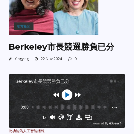
地方新聞
Berkeley市長競選勝負已分
Yingying
22 Nov 2024
0
berkeley市長競選勝負已分
剧目
:
-
0:00
-:--
1x
Powered By
GSpeech