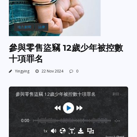
地方新聞
法律
參與零售盜竊 12歲少年被控數
十項罪名
Yingying
22 Nov 2024
0
參與零售盜竊 12歲少年被控數十項罪名
剧目
:
-
0:00
-:--
1x