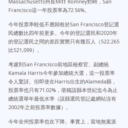
Massachusetts州長Mitt Romney對峙，San
Francisco這一年投票率為72.56%。
今年投票率較低不應歸咎於San Francisco登記選
民總數比四年前更多。今年的登記選民和2020年
的登記選民之間的差距實際只有幾百人（522,265
比521,099）。
考慮到San Francisco前地區檢察官、副總統
Kamala Harris今年參加總統大選，這一投票率
令人驚訝。但即使在Harris出生的Alameda縣，
投票率也只有71.02%，堪稱該縣本世紀迄今為止
總統選舉年最低水準（該縣選民登記處網站沒有
2002年之前投票率數據）。
今年全州投票率也在下降。事實上，當地無黨派