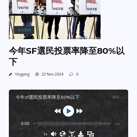
地方新聞
今年SF選民投票率降至80%以
下
Yingying
22 Nov 2024
0
今年sf選民投票率降至80%以下
剧目
:
-
0:00
-:--
1x