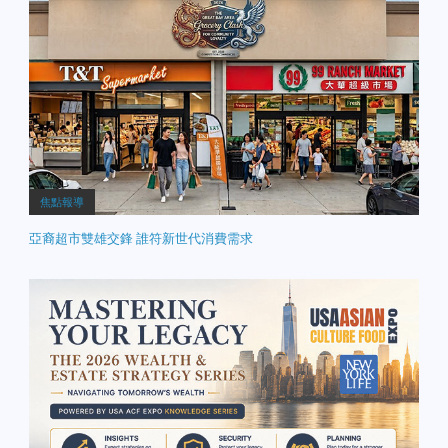
焦點報導
亞裔超市雙雄交鋒 誰符新世代消費需求