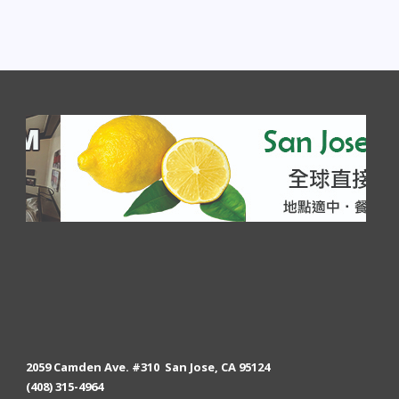
2059 Camden Ave. #310 San Jose, CA 95124
(408) 315-4964