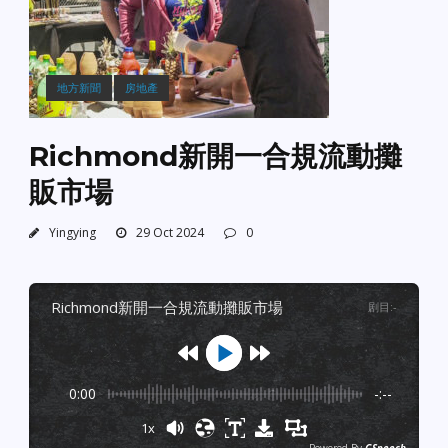
地方新聞
房地產
Richmond新開一合規流動攤
販市場
Yingying
29 Oct 2024
0
richmond新開一合規流動攤販市場
剧目
:
-
0:00
-:--
1x