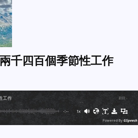
兩千四百個季節性工作
性工作
剧目
:
-
-:--
1x
Powered By
GSpeech