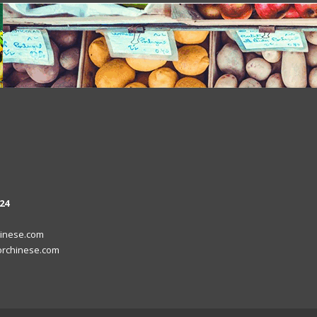
24
inese.com
rchinese.com