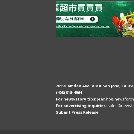
2059 Camden Ave. #310 San Jose, CA 951
(408) 315-4964
For news/story tips:
jean.ho@newsforch
For advertising inquiries:
sales@newsfo
Submit Press Release