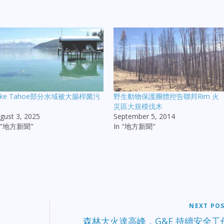
ake Tahoe部分水域被大腸桿菌污
野生動物保護團體控告聯邦Rim 火
災區大規模伐木
gust 3, 2025
September 5, 2014
n "地方新聞"
In "地方新聞"
NEXT PO
森林大火達高峰，G&E 持續安全工