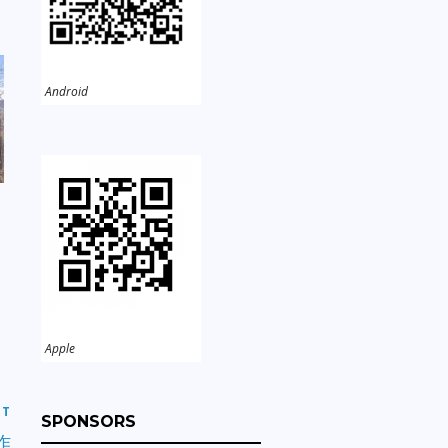
Android
Apple
ST
SPONSORS
作