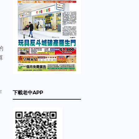
的
算
作
下載老中APP