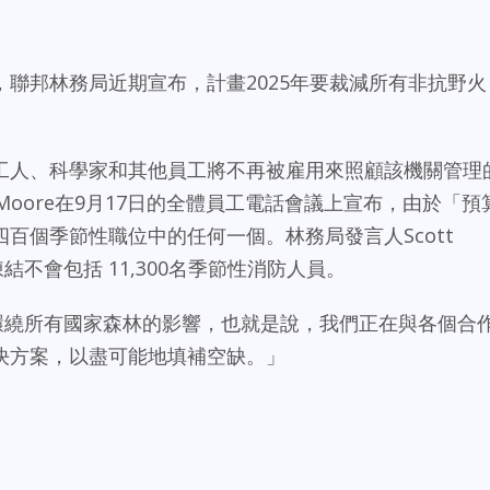
聯邦林務局近期宣布，計畫2025年要裁減所有非抗野火
工人、科學家和其他員工將不再被雇用來照顧該機關管理
 Moore在9月17日的全體員工電話會議上宣布，由於「預
百個季節性職位中的任何一個。林務局發言人Scott
結不會包括 11,300名季節性消防人員。
生環繞所有國家森林的影響，也就是說，我們正在與各個合
決方案，以盡可能地填補空缺。」