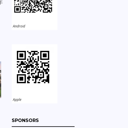
年
Android
Apple
SPONSORS