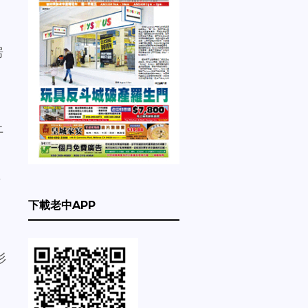
房
。
上
市
下載老中APP
杉