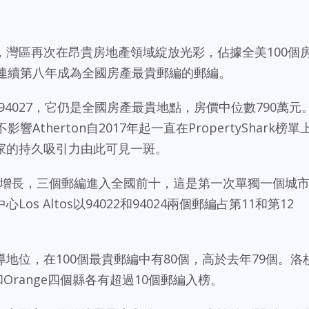
告顯示，灣區再次在昂貴房地產領域綻放光彩，佔據全美100個
括連續第八年成為全國房產最貴郵編的郵編。
編94027，它仍是全國房產最貴地點，房價中位數790萬元
therton自2017年起一直在PropertyShark榜單
家的持久吸引力由此可見一斑。
展現快速增長，三個郵編進入全國前十，這是第一次單獨一個城
s Altos以94022和94024兩個郵編占第11和第12
地位，在100個最貴郵編中有80個，高於去年79個。洛
teo 和Orange四個縣各有超過10個郵編入榜。