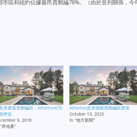
都市區和紐約佔據最昂貴郵編78%。（由於並列關係，今
美房產最貴郵編區：Atherton670
Atherton是房價最貴郵編區寶座
居榜首
October 13, 2025
cember 9, 2018
In "地方新聞"
n "房地產"