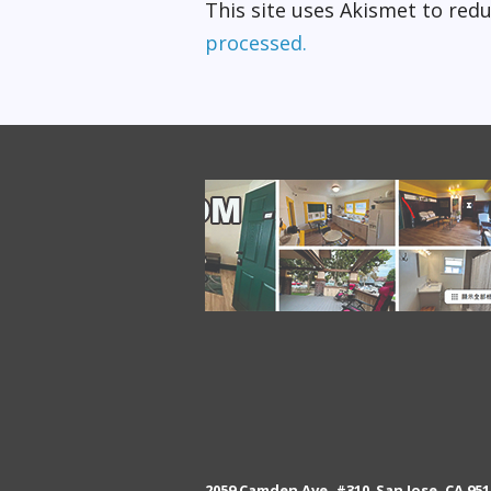
This site uses Akismet to re
processed.
2059 Camden Ave. #310 San Jose, CA 951