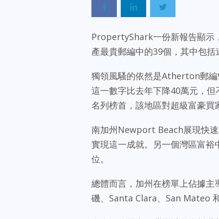
PropertyShark一份新報
產最貴郵編中的39個，其中包
獨領風騷的依然是Atherton郵
這一數字比去年下降40萬元，但不影響A
名列榜首，該地區對超級富豪買
南加州Newport Beach
實現這一成就。另一個灣區富裕中心Lo
位。
總體而言，加州在榜單上佔據主導
磯、Santa Clara、San Ma