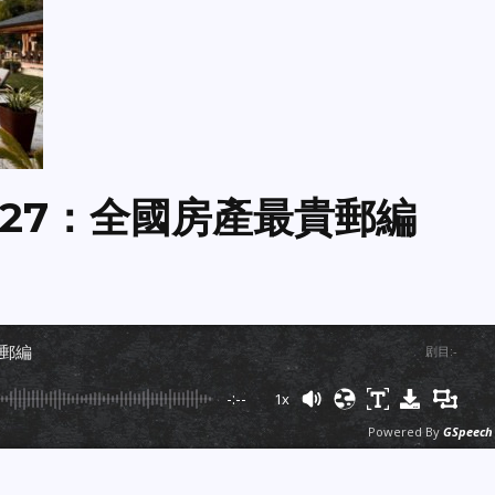
94027：全國房產最貴郵編
貴郵編
剧目
:
-
-:--
1x
Powered By
GSpeech