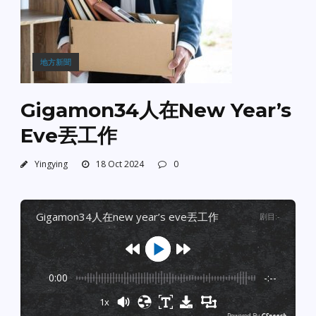
地方新聞
Gigamon34人在New Year’s
Eve丟工作
Yingying
18 Oct 2024
0
gigamon34人在new year’s eve丟工作
剧目
:
-
0:00
-:--
1x