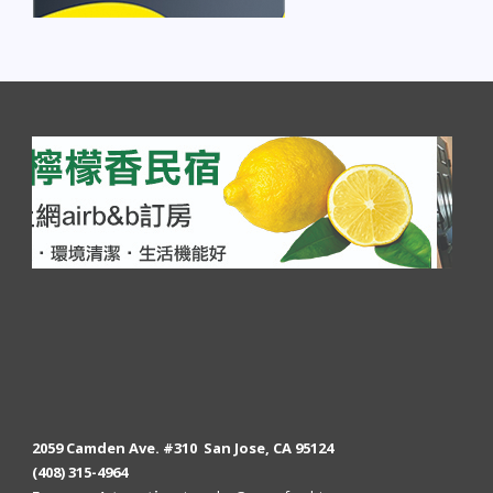
2059 Camden Ave. #310 San Jose, CA 95124
(408) 315-4964