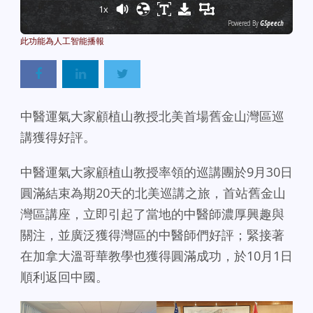
1x
Powered By
GSpeech
中醫運氣大家顧植山教授北美首場舊金山灣區巡
講獲得好評。
中醫運氣大家顧植山教授率領的巡講團於9月30日
圓滿結束為期20天的北美巡講之旅，首站舊金山
灣區講座，立即引起了當地的中醫師濃厚興趣與
關注，並廣泛獲得灣區的中醫師們好評；緊接著
在加拿大溫哥華教學也獲得圓滿成功，於10月1日
順利返回中國。