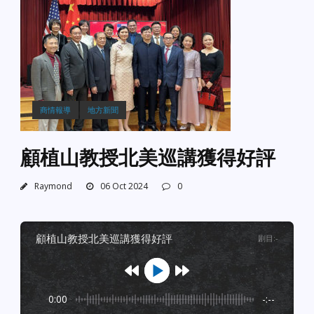
商情報導
地方新聞
顧植山教授北美巡講獲得好評
Raymond
06 Oct 2024
0
顧植山教授北美巡講獲得好評
剧目
:
-
0:00
-:--