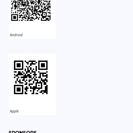
Android
Apple
SPONSORS