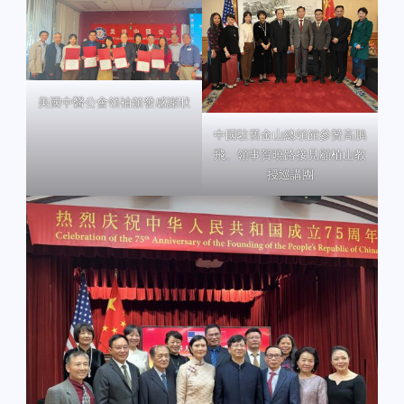
美國中醫公會領袖頒發感謝狀
中國駐舊金山總領館參贊高鵬
飛、領事賀曉路接見顧植山教
授巡講團