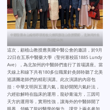
中國駐舊金山總領事張建敏夫婦與顧植山教授團隊，北加州針灸
界領導合影
這次，顧植山教授應美國中醫公會的邀請，於9月
22日在五系中醫藥大學（聖何塞校區1885 Lundy
Ave），為北加州的中醫師們進行了首場講座。當
天線上和線下共有180多位職業針灸師聆聽了北美
巡講團老師們的精彩演講。此次演講的內容包
括：中華文明與五運六氣，龍砂開閔六氣針法，
六經欲解時在臨床的運用，龍砂膏滋方，三因司
天方的運用等，實用性強，讓海外的中醫師開了
眼界，領略了龍砂醫學的魅力。課堂上兩名參加