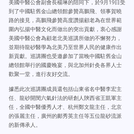
美國中醫公會副會長楊琳的陪同下，於9月19日受
到了中國駐舊金山總領館參贊高鵬飛、領事賀曉
路的接見，高鵬飛參贊高度讚揚顧老為在世界範
圍內弘揚中醫文化而做出的突出貢獻，衷心感謝
美國中醫公會為顧老北美巡講所做的不懈努力，
並期待龍砂醫學為北美乃至世界人民的健康作出
新貢獻。巡講團也受邀參加了當晚中國駐舊金山
總領館舉行的國慶晚宴，與北加州針灸各界人士
歡聚一堂，進行友好交流。
據悉此次巡講團成員還包括山東省名中醫李宏主
任、龍砂開閔六氣針法的研創人陝西省王凱軍主
任，全國中醫優秀人才、杭州鄭文龍主任，北京
的張麗主任，廣州的鄺秀英主任等五位龍砂流派
的新傳承人。