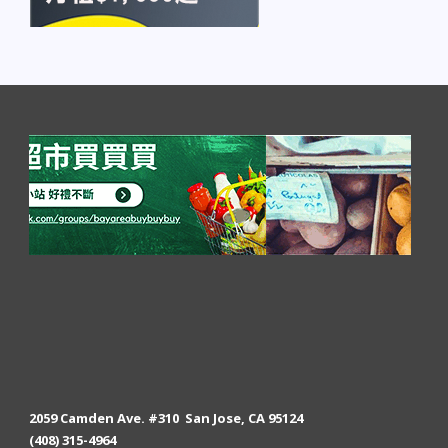
2059 Camden Ave. #310 San Jose, CA 95124
(408) 315-4964