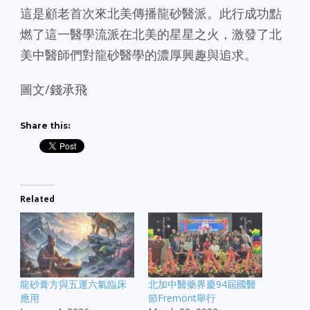
這是顧老首次來北美傳播龍砂醫派。此行成功點
燃了這一醫學流派在北美的星星之火，激發了北
美中醫師們對龍砂醫學的濃厚興趣與追求。
圖文/錢承飛
Share this:
Related
龍砂膏方與五運六氣臨床
北加中醫藥界慶94屆國醫
應用
節Fremont舉行