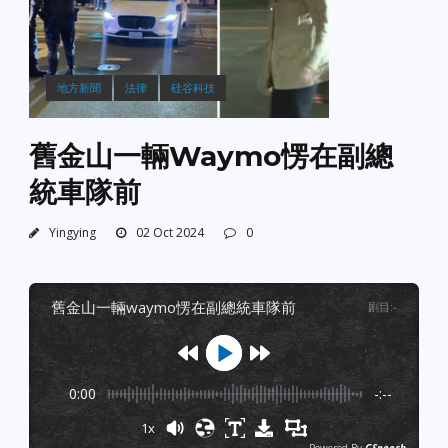
地方新聞
法律
硅谷科技
舊金山一輛Waymo愣在副總
統車隊前
Yingying
02 Oct 2024
0
舊金山一輛waymo愣在副總統車隊前
剧目
:
-
0:00
-:--
1x