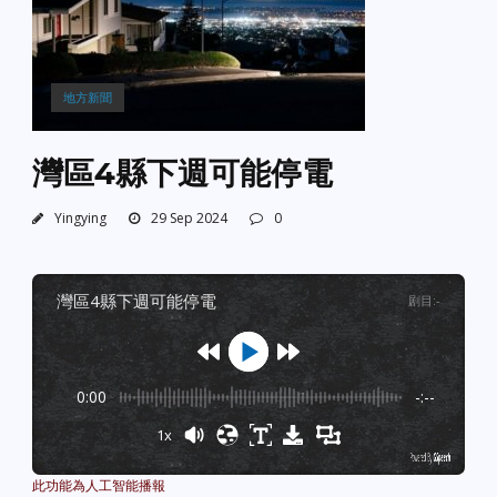
地方新聞
灣區4縣下週可能停電
Yingying
29 Sep 2024
0
灣區4縣下週可能停電
剧目
:
-
0:00
-:--
1x
Powered By
GSpeech