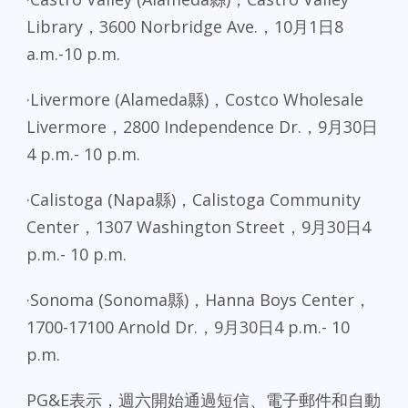
Library，3600 Norbridge Ave.，10月1日8
a.m.-10 p.m.
·Livermore (Alameda縣)，Costco Wholesale
Livermore，2800 Independence Dr.，9月30日
4 p.m.- 10 p.m.
·Calistoga (Napa縣)，Calistoga Community
Center，1307 Washington Street，9月30日4
p.m.- 10 p.m.
·Sonoma (Sonoma縣)，Hanna Boys Center，
1700-17100 Arnold Dr.，9月30日4 p.m.- 10
p.m.
PG&E表示，週六開始通過短信、電子郵件和自動