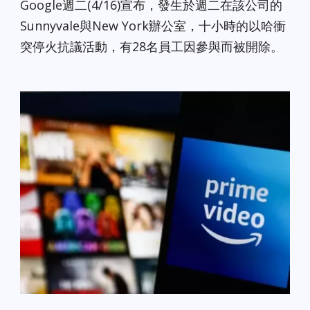
Google週二(4/16)宣布，發生於週二在該公司的
Sunnyvale與New York辦公室，十小時的以哈衝
突停火抗議活動，有28名員工因參與而被開除。