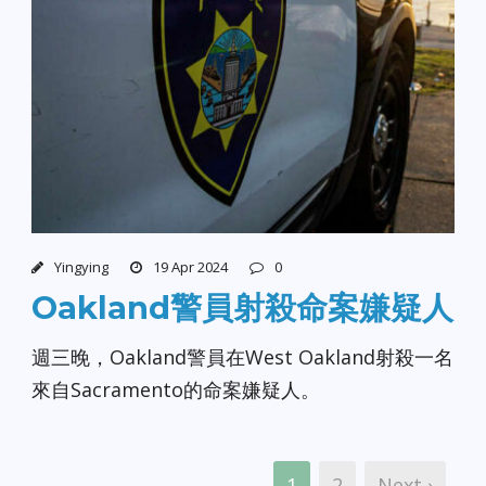
Yingying
19 Apr 2024
0
Oakland警員射殺命案嫌疑人
週三晚，Oakland警員在West Oakland射殺一名
來自Sacramento的命案嫌疑人。
1
2
Next ›