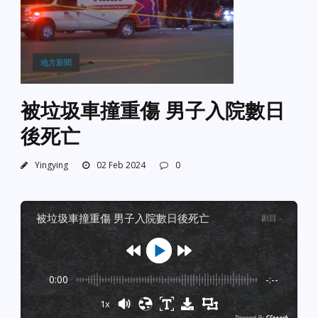
地方新聞
被垃圾車撞重傷 男子入院數日
後死亡
Yingying
02 Feb 2024
0
被垃圾車撞重傷 男子入院數日後死亡
剧目
:
-
0:00
-:--
1x