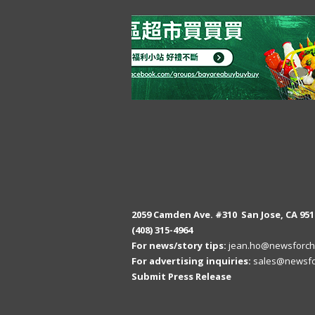
2059 Camden Ave. #310 San Jose, CA 951
(408) 315-4964
For news/story tips:
jean.ho@newsforch
For advertising inquiries:
sales@newsfo
Submit Press Release