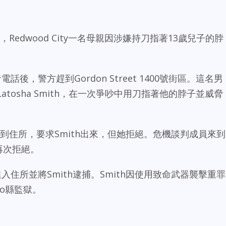
週三，Redwood City一名母親因涉嫌持刀指著13歲兒子的脖
後，警方趕到Gordon Street 1400號街區。這名男
tosha Smith，在一次爭吵中用刀指著他的脖子並威脅
警員趕到住所，要求Smith出來，但她拒絕。危機談判成員來到
再次拒絕。
入住所並將Smith逮捕。Smith因使用致命武器襲擊重罪
eo縣監獄。