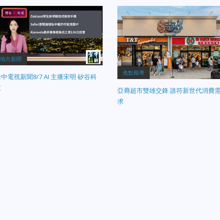
地方新聞
焦點報導
中電視新聞8/7 AI 主播宋明 矽谷科
技
亞裔超市雙雄交鋒 誰符新世代消費
求