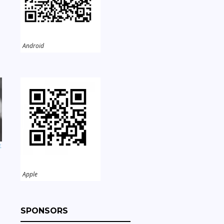
Android
年
Apple
SPONSORS