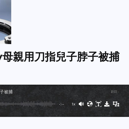
City母親用刀指兒子脖子被捕
子脖子被捕
剧目
:
-
-:--
1x
Powered By
GSpeech