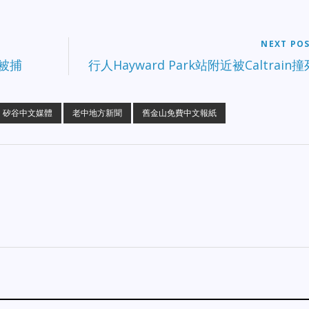
NEXT PO
被捕
行人Hayward Park站附近被Caltrain撞
矽谷中文媒體
老中地方新聞
舊金山免費中文報紙