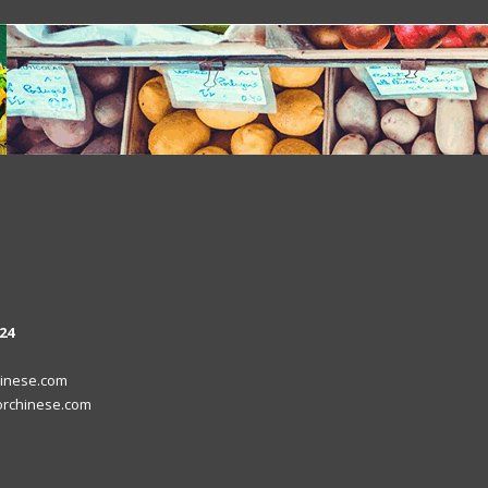
24
inese.com
rchinese.com