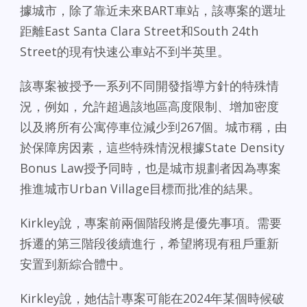
據城市，除了靠近未來BART車站，該專案的選址
距離East Santa Clara Street和South 24th
Street的現有快速公車站不到半英里。
該專案被授予一系列不同開發指導方針的特殊情
況，例如，允許超過該地區高度限制、增加密度
以及將所有公寓停車位減少到267個。城市稱，由
於保障房因素，這些特殊情況根據State Density
Bonus Law授予同時，也是城市規劃者因為專案
推進城市Urban Village目標而批准的結果。
Kirkley說，專案前兩個階段將是優先事項。需要
拆遷的第三階段後續進行，希望將現有租戶重新
安置到新綜合體中。
Kirkley說，她估計專案可能在2024年某個時候破