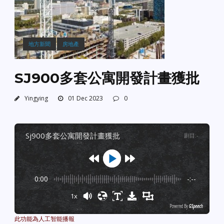
地方新聞
房地產
SJ900多套公寓開發計畫獲批
Yingying
01 Dec 2023
0
sj900多套公寓開發計畫獲批
剧目
:
-
0:00
-:--
1x
Powered By
GSpeech