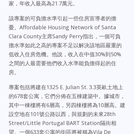
家，年收入最高為21.7萬元。
該專案的可負擔水準引起一些住房宣導者的擔
憂。Affordable Housing Network of Santa
Clara County主席Sandy Perry指出，一個可負
擔水準如此之高的專案不足以解決該地區嚴重的
低收入住房危機。他說，收入在中值30%到50%
之間的人最需要他們收入水準能負擔得起的住
房。
專案包括將建在1325 E. Julian St. 3.3英畝土地上
的678套公寓，它們分佈在五棟建築中。據城市，
其中一棟樓將有6層高，另四棟樓將為10層高。建
設空地在101號公路以西，與規劃的未來28th
Street/Little Portugal BART Station隔街相
望。一個633套公寓的街區將被稱為Vila De