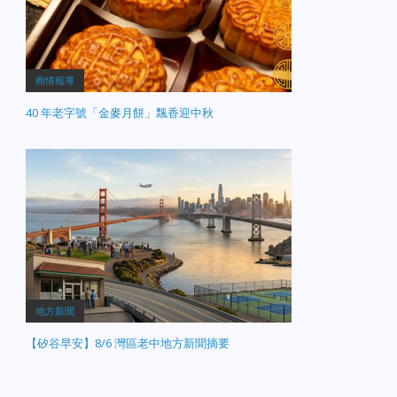
商情報導
40 年老字號「金麥月餅」飄香迎中秋
地方新聞
【矽谷早安】8/6 灣區老中地方新聞摘要