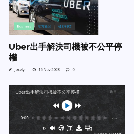
Business
地方新聞
硅谷科技
Uber出手解決司機被不公平停
權
Jocelyn
15 Nov 2023
0
uber出手解決司機被不公平停權
剧目
:
-
0:00
-:--
1x