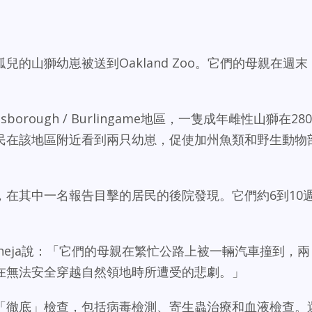
的山獅幼崽被送到Oakland Zoo。它們的母親在週末
orough / Burlingame地區，一隻成年雌性山獅在280
民在該地區附近看到兩只幼崽，促使加州魚類和野生動物
，在其中一名報告目擊的居民的後院發現。它們約6到10
k Deheja說：「它們的母親在繁忙公路上被一輛汽車撞到，兩
在無法安全穿越自然領地時所遭受的悲劇。」
「徹底」檢查，包括病毒檢測、寄生蟲治療和血液檢查。