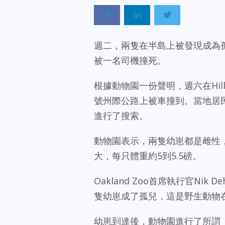
週二，兩隻在半島上被發現成為孤兒
被一名司機撞死。
根據動物園一份聲明，週六在Hillsb
號州際公路上被車撞到。當地居
進行了搜索。
動物園表示，兩隻幼崽都是雌性
大，每只體重約5到5.5磅。
Oakland Zoo首席執行官Ni
隻幼崽成了孤兒，這是野生動物
幼崽到達後，動物園進行了所謂