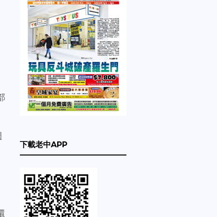
部
週
下載老中APP
還