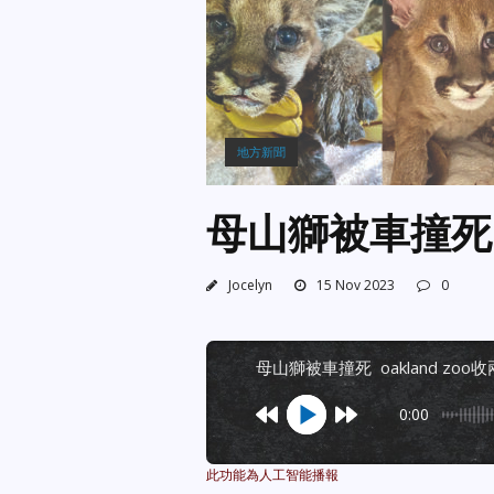
地方新聞
母山獅被車撞死 
Jocelyn
15 Nov 2023
0
母山獅被車撞死 oakland zoo
0:00