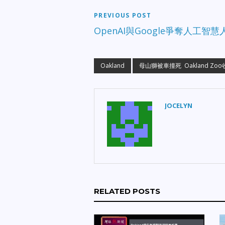
PREVIOUS POST
OpenAI與Google爭奪人工智慧
Oakland
母山獅被車撞死 Oakland Zo
JOCELYN
RELATED POSTS