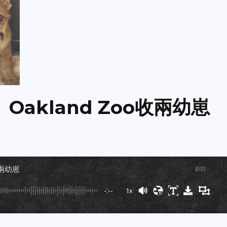
Oakland Zoo收兩幼崽
收兩幼崽
剧目
:
-
-:--
1x
Powered By
GSpeech