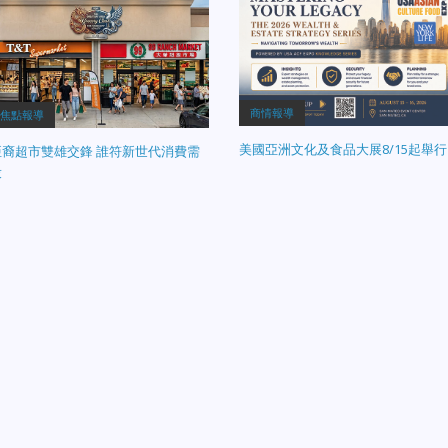
商情報導
焦點報導
美國亞洲文化及食品大展8/15起舉行
亞裔超市雙雄交鋒 誰符新世代消費需
求