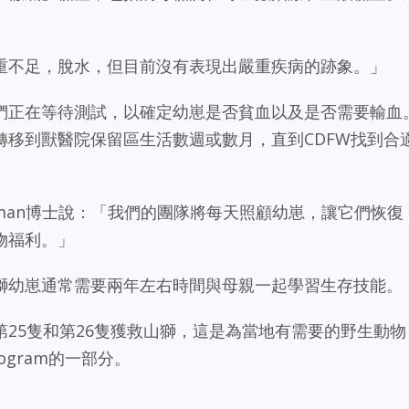
重不足，脫水，但目前沒有表現出嚴重疾病的跡象。」
們正在等待測試，以確定幼崽是否貧血以及是否需要輸血
轉移到獸醫院保留區生活數週或數月，直到CDFW找到合
erman博士說：「我們的團隊將每天照顧幼崽，讓它們恢復
物福利。」
獅幼崽通常需要兩年左右時間與母親一起學習生存技能。
25隻和第26隻獲救山獅，這是為當地有需要的野生動物
 Program的一部分。