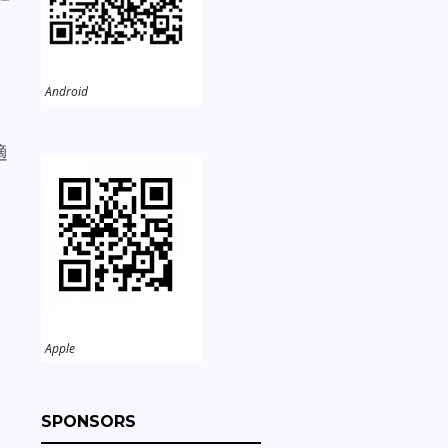
Android
。
適
Apple
SPONSORS