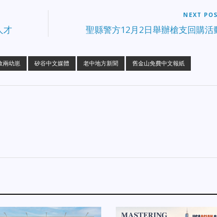
NEXT PO
人才
聖縣警方12月2日舉辦槍支回購活
o收兩幼崽
矽谷中文媒體
老中地方新聞
舊金山免費中文報紙