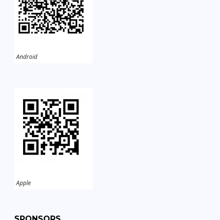
Android
Apple
SPONSORS