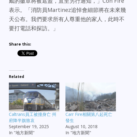
戴的徽章將被遮蓋，直至另行通知，」Con Fire
表示。「消防員Martinez追悼會細節將在未來幾
天公布。我們要求所有人尊重他的家人，此時不
要打電話和探訪。」
Share this:
Related
Caltrans員工被撞身亡 州
Carr Fire相關第八起死亡
府降半旗致哀
發生
September 19, 2025
August 10, 2018
In "地方新聞"
In "地方新聞"