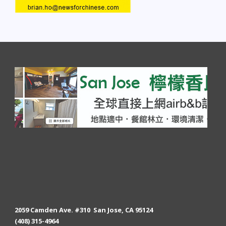
2059 Camden Ave. #310 San Jose, CA 95124
(408) 315-4964