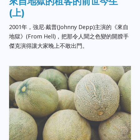
來自地獄的租客的前世今生
(上)
2001年，強尼‧戴普(Johnny Depp)主演的《來自
地獄》(From Hell)，把那令人聞之色變的開膛手
傑克演得讓大家晚上不敢出門。