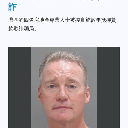
詐
灣區的四名房地產專業人士被控實施數年抵押貸
款欺詐騙局。