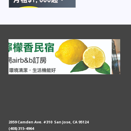
2059 Camden Ave. #310 San Jose, CA 95124
(408) 315-4964