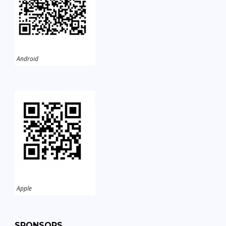
Android
Apple
SPONSORS