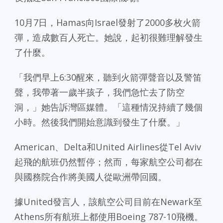
10月7日，Hamas向Israel發射了2000多枚火箭
彈，造成數百人死亡。她說，起初很難理解發生
了什麼。
「我們早上6:30醒來，聽到火箭彈聲音以及警笛
聲，我帶著一歲半孩子，我們急忙去了防空
洞，」她告訴灣區媒體。「這種情況持續了幾個
小時。然後我們開始意識到發生了什麼。」
American、Delta和United Airlines從Tel Aviv
起飛的航班仍然暫停；然而，每家航空公司都在
與國務院合作將美國人從歐洲帶回國。
據United發言人，該航空公司目前在Newark至
Athens所有航班上都使用Boeing 787-10飛機。