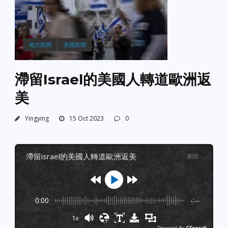
地方新聞
美國新聞
滯留Israel的美國人轉道歐洲返
美
Yingying
15 Oct 2023
0
滯留israel的美國人轉道歐洲返美
剧目
:
-
0:00
-:--
1x