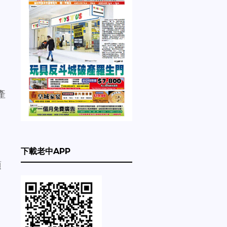
產
。
下載老中APP
項