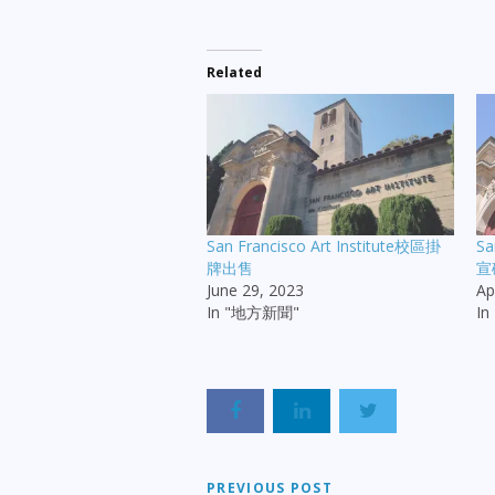
Related
San Francisco Art Institute校區掛
Sa
牌出售
宣
June 29, 2023
Ap
In "地方新聞"
I
PREVIOUS POST