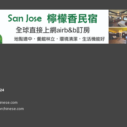
24
inese.com
rchinese.com