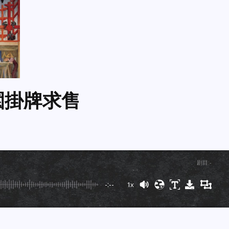
園掛牌求售
剧目
:
-
-:--
1x
Powered By
GSpeech