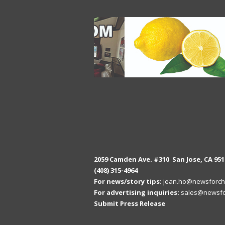
2059 Camden Ave. #310 San Jose, CA 951
(408) 315-4964
For news/story tips:
jean.ho@newsforch
For advertising inquiries:
sales@newsfo
Submit Press Release