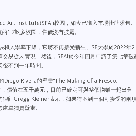
co Art Institute(SFAI)校園，如今已進入市場掛牌求售。
800號的1.7畝多校園，售價沒有披露。
短缺和入學率下降，它將不再接受新生。SF大學於2022年2
交易從未實現。然後，SFAI於今年四月申請了第七章破
業後不到一年時間。
o Rivera的壁畫“The Making of a Fresco,
 of a City”，價值在五千萬元，目前已確定可與整個物業一起出售
律師Gregg Kleiner表示，如果得不到一個可接受的兩
考慮單獨賣壁畫。