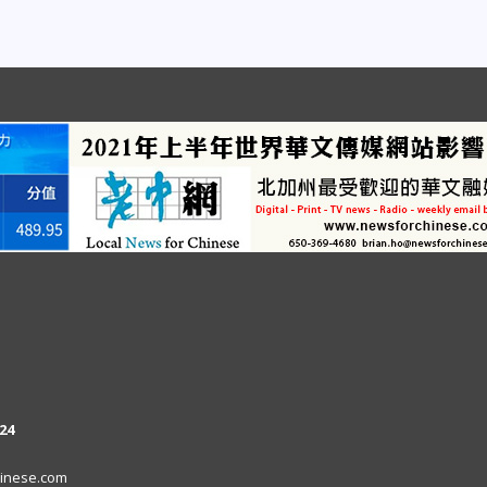
24
inese.com