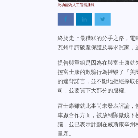
終於走上最糟糕的分手之路，電動車新創公
瓦州申請破產保護及尋求買家，
提告與重組是因為在與富士康就
控富士康的欺騙行為摧毀了「美
的違背諾言，並不斷地拒絕採取
司，並要買下大部分的股權。
富士康雖就此事尚未發表評論，
車廠合作方面，被放到顯微鏡下檢視。目
議，並已表示計劃在威斯康辛州
量產。