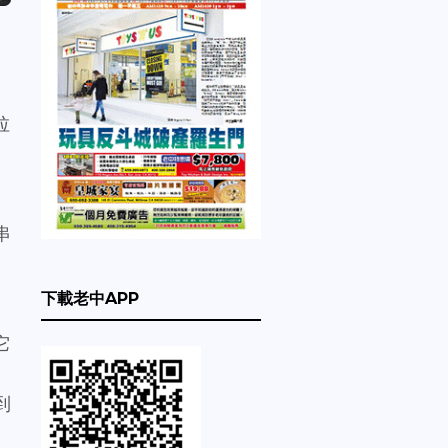
拉
指
串
下載老中APP
它
到