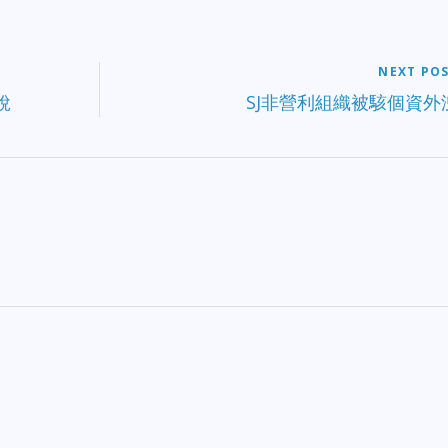
NEXT PO
稅
SJ非營利組織被駭個資外