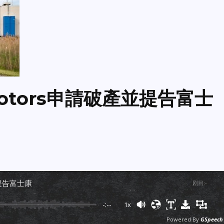
 Motors申請破產並提告富士
產並提告富士康
剧目
:
-
-:--
1x
Powered By
GSpeech