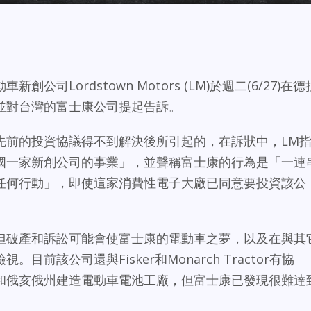
司Lordstown Motors (LM)於週二(6/27)在德
並對台灣的富士康公司提起告訴。
先前的投資協議得不到解決後所引起的，在訴狀中，LM
國一家新創公司的事業」，並聲稱富士康的行為是「一連
任何行動」，即使這家消費性電子大廠已同意要投資該公
但破產和訴訟可能會使富士康的電動車之夢，以及在與其
前該公司還與Fisker和Monarch Tractor有協
和俄亥俄州建造電動車電池工廠，但富士康已發現很難達