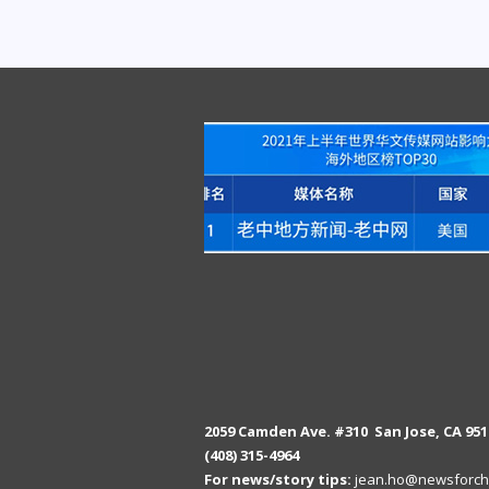
2059 Camden Ave. #310 San Jose, CA 951
(408) 315-4964
For news/story tips:
jean.ho@newsforch