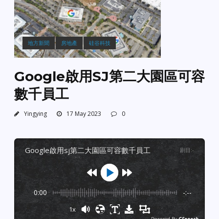
地方新聞
房地產
硅谷科技
Google啟用SJ第二大園區可容
數千員工
Yingying
17 May 2023
0
google啟用sj第二大園區可容數千員工
剧目
:
-
0:00
-:--
1x