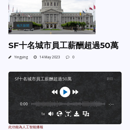
地方新聞
SF十名城市員工薪酬超過50萬
Yingying
14 May 2023
0
sf十名城市員工薪酬超過50萬
剧目
:
-
0:00
-:--
1x
Powered By
GSpeech