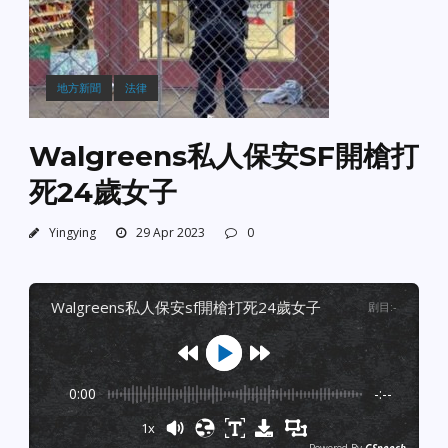
地方新聞
法律
Walgreens私人保安SF開槍打
死24歲女子
Yingying
29 Apr 2023
0
walgreens私人保安sf開槍打死24歲女子
剧目
:
-
0:00
-:--
1x