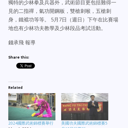
獨特的少林拳及兵器外，武術節目更包括難得一
見的二指禪，氣功開鋼板，雙槍刺喉，五槍刺
身，鐵襠功等等。 5月7日（週日）下午在比賽場
地也有少林功夫教學及少林段品考試活動。
錢承飛 報導
Share this:
Related
2024國際武術錦標賽舉行
美國功夫國際武術錦標賽5