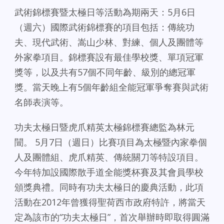
武術錦標賽暨太極日等活動為期兩天：5月6日
（週六）國際武術錦標賽的項目包括：傳統功
夫、現代武術、嵩山少林、對練、個人及團體等
外家拳項目。錦標賽設有最佳學校獎、單項冠軍
獎等，以及共有57個不同年齡、級別的總冠軍
獎。當天晚上有5個年齡組全能冠軍爭奪賽與武術
名師表演等。
功夫太極日暨虎爪精英太極錦標賽總監為林元
闓。 5月7日（週日）比賽項目為太極暨內家拳個
人及團體組、虎爪精英、傳統關刀等特設項目。
今年特加設國際散手道全能獎杯賽及其會員學校
頒獎典禮。同時有功夫太極日的慶典活動，此項
活動在2012年曾獲得聖荷西市政府特許，將當天
定為該市的“功夫太極日”，首次舉辦時即取得圓滿