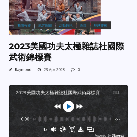
商情報導
地方新聞
活動特訊
論壇
駐站作家
2023美國功夫太極雜誌社國際
武術錦標賽
Raymond
23 Apr 2023
0
2023美國功夫太極雜誌社國際武術錦標賽
剧目
:
-
0:00
-:--
1x
Powered By
GSpeech