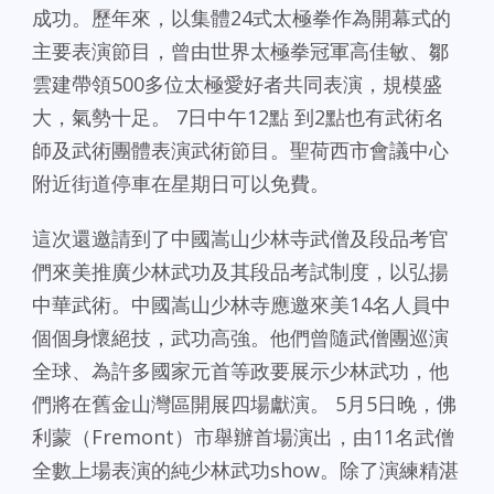
成功。歷年來，以集體24式太極拳作為開幕式的
主要表演節目，曾由世界太極拳冠軍高佳敏、鄒
雲建帶領500多位太極愛好者共同表演，規模盛
大，氣勢十足。 7日中午12點 到2點也有武術名
師及武術團體表演武術節目。聖荷西市會議中心
附近街道停車在星期日可以免費。
這次還邀請到了中國嵩山少林寺武僧及段品考官
們來美推廣少林武功及其段品考試制度，以弘揚
中華武術。中國嵩山少林寺應邀來美14名人員中
個個身懷絕技，武功高強。他們曾隨武僧團巡演
全球、為許多國家元首等政要展示少林武功，他
們將在舊金山灣區開展四場獻演。 5月5日晚，佛
利蒙（Fremont）市舉辦首場演出，由11名武僧
全數上場表演的純少林武功show。除了演練精湛