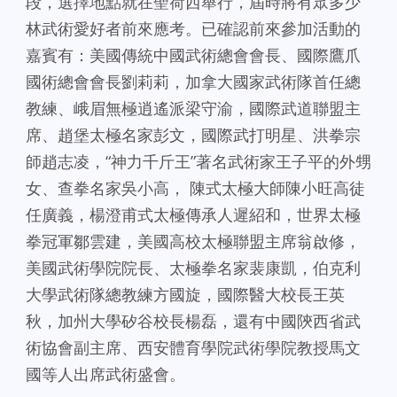
段，選擇地點就在聖荷西舉行，屆時將有眾多少
林武術愛好者前來應考。已確認前來參加活動的
嘉賓有：美國傳統中國武術總會會長、國際鷹爪
國術總會會長劉莉莉，加拿大國家武術隊首任總
教練、峨眉無極逍遙派梁守渝，國際武道聯盟主
席、趙堡太極名家彭文，國際武打明星、洪拳宗
師趙志凌，“神力千斤王”著名武術家王子平的外甥
女、查拳名家吳小高， 陳式太極大師陳小旺高徒
任廣義，楊澄甫式太極傳承人遲紹和，世界太極
拳冠軍鄒雲建，美國高校太極聯盟主席翁啟修，
美國武術學院院長、太極拳名家裴康凱，伯克利
大學武術隊總教練方國旋，國際醫大校長王英
秋，加州大學矽谷校長楊磊，還有中國陝西省武
術協會副主席、西安體育學院武術學院教授馬文
國等人出席武術盛會。