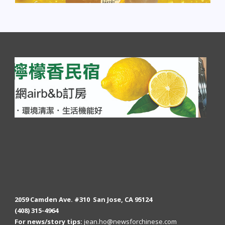
2059 Camden Ave. #310 San Jose, CA 95124
(408) 315-4964
For news/story tips:
jean.ho@newsforchinese.com