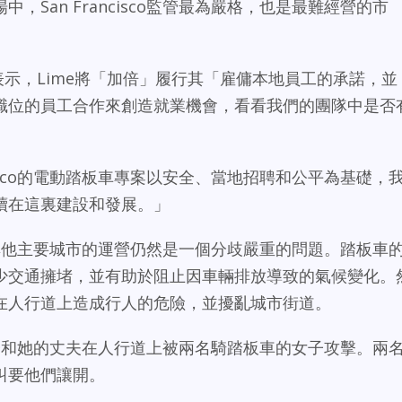
，San Francisco監管最為嚴格，也是最難經營的市
ni表示，Lime將「加倍」履行其「雇傭本地員工的承諾，並
職位的員工合作來創造就業機會，看看我們的團隊中是否
ncisco的電動踏板車專案以安全、當地招聘和公平為基礎，
續在這裏建設和發展。」
sco和其他主要城市的運營仍然是一個分歧嚴重的問題。踏板車
少交通擁堵，並有助於阻止因車輛排放導致的氣候變化。
在人行道上造成行人的危險，並擾亂城市街道。
sco女子和她的丈夫在人行道上被兩名騎踏板車的女子攻擊。兩
叫要他們讓開。