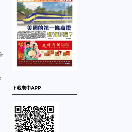
合
o
下載老中APP
e