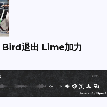
ird退出 Lime加力
力
剧目
:
-
-:--
1x
Powered By
GSpeech