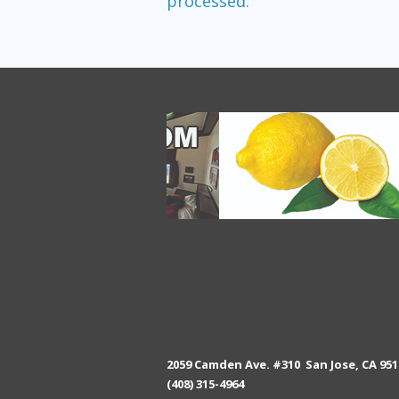
processed.
2059 Camden Ave. #310 San Jose, CA 951
(408) 315-4964