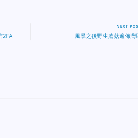
NEXT PO
信2FA
風暴之後野生蘑菇遍佈灣