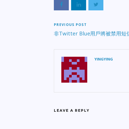
PREVIOUS POST
非Twitter Blue用戶將被禁用短
YINGYING
LEAVE A REPLY