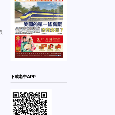
誤
法
下載老中APP