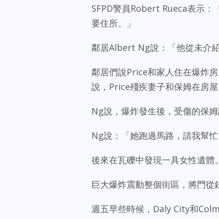
SFPD警員Robert Rueca表
要住所。」
鄰居Albert Ng說：「他從未
鄰居們說Price和家人住在爆炸
說，Price殘疾妻子和保姆在房
Ng說，爆炸發生後，受傷的保姆
Ng說：「她跑過馬路，請我幫
後來在瓦礫中發現一具女性遺體
巨大爆炸震動整個街區，將門從
週五早些時候，Daly City和