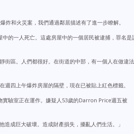
o致命房屋爆炸和火災案，我們通過鄰居描述有了進一步瞭解。
屋中的一人死亡。這處房屋中的一個居民被逮捕，罪名是
一個安靜街區。人們都很好。在街道的中部，有一個人在做違
nue，就在週四上午爆炸房屋的隔壁，現在已被貼上紅色標籤。
室正在運作。嫌疑人53歲的Darron Price週五被
為他造成巨大破壞。造成財產損失，擾亂人們生活。」