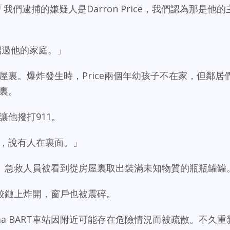
示：「我們逮捕的嫌疑人是Darron Price，我們認為那是他的
介紹過他的家庭。」
房屋裏。爆炸發生時，Price兩個年幼孩子不在家，但鄰居
屋裏。
讓他撥打911。
忙，說有人在裏面。」
。急救人員被看到從房屋裏取出裝滿未知物質的瓶瓶罐罐
鉸鏈上炸開，窗戶也被震碎。
Colma BART車站因附近可能存在危險情況而被疏散。不久重