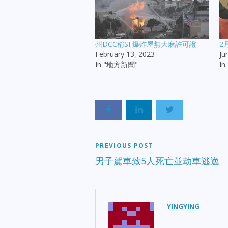
州DCC稱SF爆炸屋無大麻許可證
2
February 13, 2023
Ju
In "地方新聞"
I
PREVIOUS POST
男子駕車致5人死亡並劫車逃逸
YINGYING