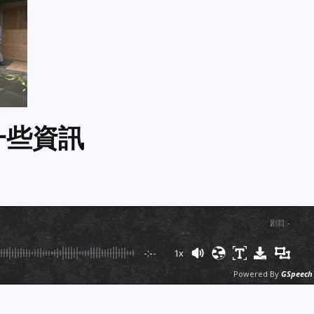
一些資訊
剧目
:
-
-:--
1x
Powered By
GSpeech