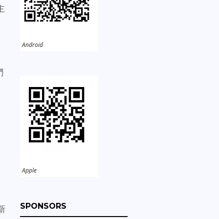
主
Android
們
。
Apple
SPONSORS
新