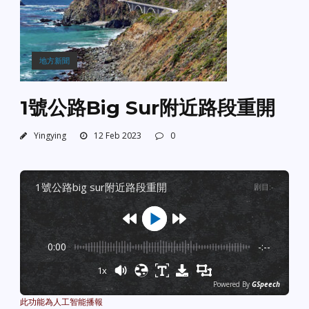
地方新聞
1號公路Big Sur附近路段重開
Yingying
12 Feb 2023
0
1號公路big sur附近路段重開
剧目
:
-
0:00
-:--
1x
Powered By
GSpeech