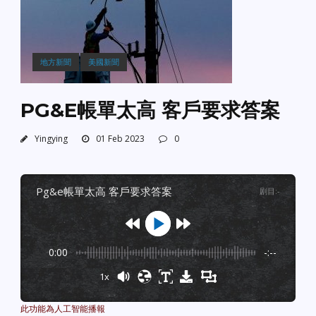
地方新聞
美國新聞
PG&E帳單太高 客戶要求答案
Yingying
01 Feb 2023
0
pg&e帳單太高 客戶要求答案
剧目
:
-
0:00
-:--
1x
Powered By
GSpeech