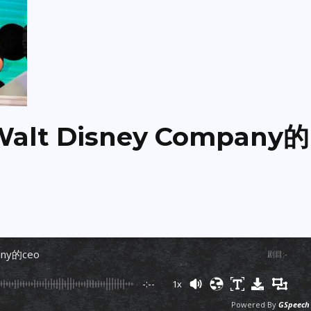
alt Disney Company的
pany的ceo
剧目
:
-
-:--
1x
Powered By
GSpeech